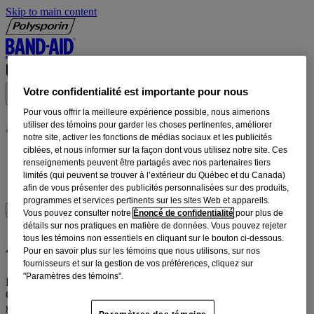
Skip to main content
langue
Votre confidentialité est importante pour nous
Pour vous offrir la meilleure expérience possible, nous aimerions
utiliser des témoins pour garder les choses pertinentes, améliorer
notre site, activer les fonctions de médias sociaux et les publicités
ciblées, et nous informer sur la façon dont vous utilisez notre site. Ces
Produits
renseignements peuvent être partagés avec nos partenaires tiers
Conseils
limités (qui peuvent se trouver à l’extérieur du Québec et du Canada)
FAQ
afin de vous présenter des publicités personnalisées sur des produits,
programmes et services pertinents sur les sites Web et appareils.
OÙ ACHETER
Vous pouvez consulter notre
Énoncé de confidentialité
pour plus de
détails sur nos pratiques en matière de données. Vous pouvez rejeter
À propos de nous
tous les témoins non essentiels en cliquant sur le bouton ci-dessous.
Pour en savoir plus sur les témoins que nous utilisons, sur nos
fournisseurs et sur la gestion de vos préférences, cliquez sur
"Paramètres des témoins".
®
POLYSPORIN
est la marque la plus vendue* à laquelle les
Canadiens font confiance pour se protéger contre l’infection et pour
guérir plus vite leurs plaies courantes. Notre gamme efficace