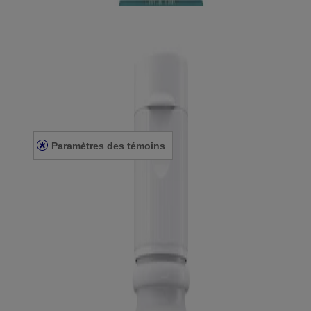
®
Lotion POLYSPORIN
Soulagement de la
démangeaison
Détails
À propos de nous
Énoncé sur l’accessibilité
Nous joindre
Paramètres des témoins
Énoncé de confidentialité
Conditions générales
© Kenvue Canada Inc. 2025. Tous droits réservés. Ce site Web est
destiné aux visiteurs du Canada. Les marques de tiers utilisées ici
sont des marques de commerce de leurs propriétaires respectifs.
Assurez-vous que ce produit vous convient. Lisez et respectez
toujours l'étiquette.