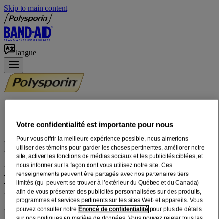
Skip to main content
langue
Produits
Conseils
Votre confidentialité est importante pour nous
FAQ
Pour vous offrir la meilleure expérience possible, nous aimerions
OÙ ACHETER
utiliser des témoins pour garder les choses pertinentes, améliorer notre
site, activer les fonctions de médias sociaux et les publicités ciblées, et
nous informer sur la façon dont vous utilisez notre site. Ces
Produits de soulagement de
renseignements peuvent être partagés avec nos partenaires tiers
limités (qui peuvent se trouver à l’extérieur du Québec et du Canada)
l’eczéma et des démangeaisons
afin de vous présenter des publicités personnalisées sur des produits,
programmes et services pertinents sur les sites Web et appareils. Vous
pouvez consulter notre
Énoncé de confidentialité
pour plus de détails
sur nos pratiques en matière de données. Vous pouvez rejeter tous les