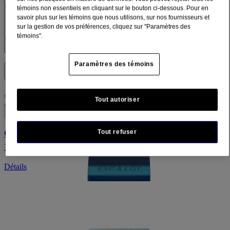
Filtres
témoins non essentiels en cliquant sur le bouton ci-dessous. Pour en
Trier par
savoir plus sur les témoins que nous utilisons, sur nos fournisseurs et
sur la gestion de vos préférences, cliquez sur "Paramètres des
Filtres
témoins".
Trier par
Paramètres des témoins
SOLUTIONS POUR
Soulagement de l’eczéma (1)
Tout autoriser
Soulagement de la démangeaison (2)
3
Articles
Supprimer les filtres
Crème anti-démangeaison à base d’hydrocortisone à
Tout refuser
®
®
1 % POLYSPORIN
ECZEMA ESSENTIALS
Détails
La crème anti-démangeaison à base
®
d’hydrocortisone à 1 % POLYSPORIN
Détails